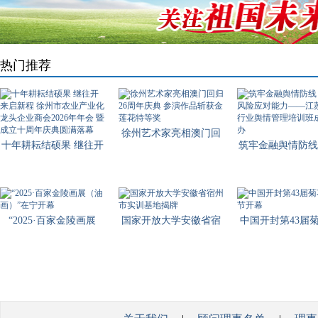
热门推荐
徐州艺术家亮相澳门回
十年耕耘结硕果 继往开
筑牢金融舆情防线
归26
来启
风险
“2025·百家金陵画展
国家开放大学安徽省宿
中国开封第43届
（油
州市
化节