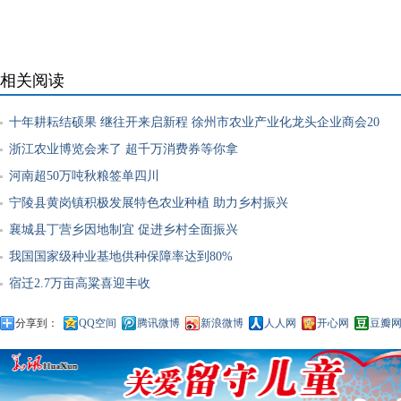
相关阅读
十年耕耘结硕果 继往开来启新程 徐州市农业产业化龙头企业商会20
浙江农业博览会来了 超千万消费券等你拿
河南超50万吨秋粮签单四川
宁陵县黄岗镇积极发展特色农业种植 助力乡村振兴
襄城县丁营乡因地制宜 促进乡村全面振兴
我国国家级种业基地供种保障率达到80%
宿迁2.7万亩高粱喜迎丰收
分享到：
QQ空间
腾讯微博
新浪微博
人人网
开心网
豆瓣