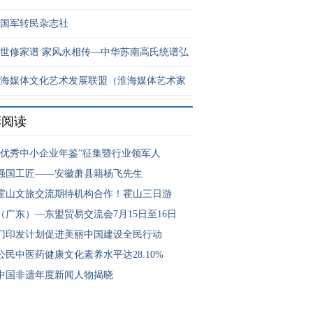
国军转民杂志社
世修家谱 家风永相传—中华苏南高氏统谱弘
海媒体文化艺术发展联盟（淮海媒体艺术家
彩阅读
国优秀中小企业年鉴”征集暨行业领军人
强国工匠——安徽萧县籍杨飞先生
霍山文旅交流期待机构合作！霍山三日游
（广东）—东盟贸易交流会7月15日至16日
门印发计划促进美丽中国建设全民行动
公民中医药健康文化素养水平达28.10%
25中国非遗年度新闻人物揭晓