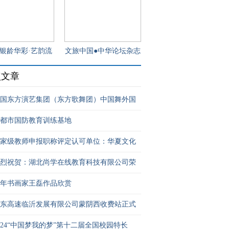
6 "银龄华彩·艺韵流
文旅中国●中华论坛杂志
芳"中老
面向全国
点文章
国东方演艺集团（东方歌舞团）中国舞外国
都市国防教育训练基地
家级教师申报职称评定认可单位：华夏文化
烈祝贺：湖北尚学在线教育科技有限公司荣
年书画家王磊作品欣赏
东高速临沂发展有限公司蒙阴西收费站正式
024“中国梦我的梦”第十二届全国校园特长