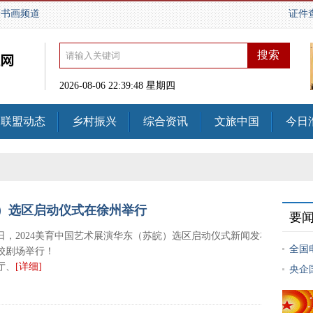
国书画频道
证件
2026-08-06 22:39:49 星期四
联盟动态
乡村振兴
综合资讯
文旅中国
今日
皖）选区启动仪式在徐州举行
要
日，2024美育中国艺术展演华东（苏皖）选区启动仪式新闻发布会
全国
校剧场举行！
厅、
[详细]
央企