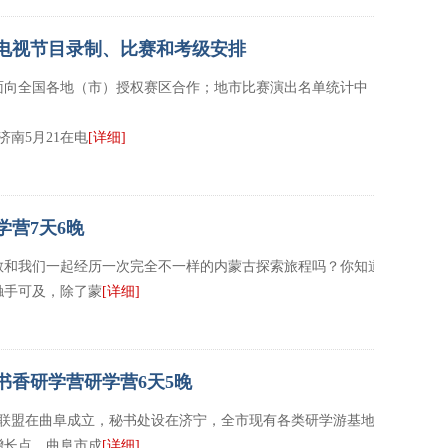
道电视节目录制、比赛和考级安排
动面向全国各地（市）授权赛区合作；地市比赛演出名单统计中！
济南5月21在电
[详细]
学营7天6晚
敢和我们一起经历一次完全不一样的内蒙古探索旅程吗？你知道这
触手可及，除了蒙
[详细]
书香研学营研学营6天5晚
广联盟在曲阜成立，秘书处设在济宁，全市现有各类研学游基地102
增长点。曲阜市成
[详细]