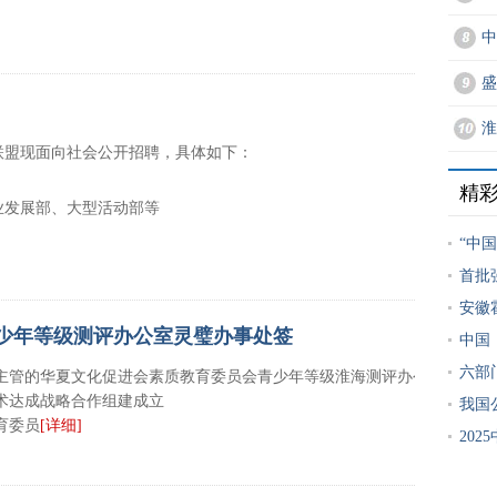
中
zgmylmw.com/bm.html
盛
详细]
淮
联盟现面向社会公开招聘，具体如下：
精
业发展部、大型活动部等
“中
首批
安徽
少年等级测评办公室灵璧办事处签
中国
六部
主管的华夏文化促进会素质教育委员会青少年等级淮海测评办公室
术达成战略合作组建成立
我国
育委员
[详细]
20