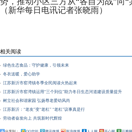
势，推动小区三方从“各自为战”向“
（新华每日电讯记者张晓雨）
相关阅读
绿色生态食品：守护健康，引领未来
冬衣送暖，爱心助学
江苏新沂市窑湾镇冬季全民阅读火热起来
江苏新沂市窑湾镇运用“三个到位”助力冬日生态河道建设质量提升
树立社会和谐家园 弘扬尊老爱幼风尚
江苏新沂：“老友”变“老杠” “老杠”议事真是行
劳动者奋发向上 共筑新时代辉煌
分享到：
QQ空间
腾讯微博
新浪微博
人人网
开心网
豆瓣