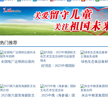
热门推荐
全国电厂运维岗位面向
绿色生态食品食材
好消息：2025中俄国际
全国
土壤
文化
2025第六届淮海摄影文
2025中俄（海参崴）国
央企中粮某集团
化周
际文
工直